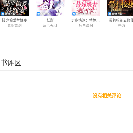
陆少偏爱替嫁妻
妖影
步步情深：替嫁娇妻超可爱
带着校花去修
素绾青烟
沉沦天羽.
独自清闲
光焰
书评区
没有相关评论