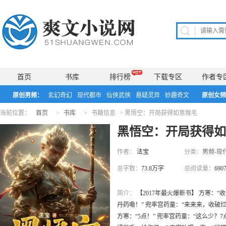
首页
书库
排行榜
下载专区
作者专
原创男频：
玄幻奇幻
现代都市
仙侠武侠
悬疑灵异
妙趣奇文
原创女频
当前位置：
首页
>
书库
>
书籍信息
>
黑悟空：开局获得如意猴毛
黑悟空：开局获得
作者：
法宝
分类：
男频-现
总字数：
73.8万字
总阅读量：
690
简介：
【2017年最火爆新书】 方寒：
丹药嘞！” 兜率宫药童：“来来来，收破
方寒：“5点！” 兜率宫药童：“这么少