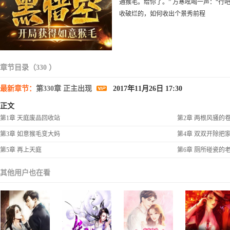
通猴毛。给你了。” 方寒吆喝一声：“行
收破烂的，如何收出个景秀前程
章节目录（330 ）
最新章节：
第330章 正主出现
2017年11月26日 17:30
正文
第1章 天庭废品回收站
第2章 两根风骚的
第3章 如意猴毛变大妈
第4章 双双开除把
第5章 再上天庭
第6章 厕所碰瓷的
其他用户也在看