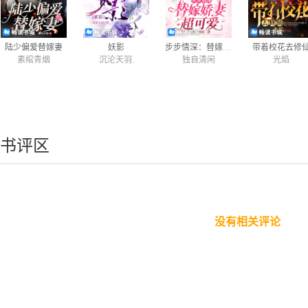
陆少偏爱替嫁妻
妖影
步步情深：替嫁娇妻超可爱
带着校花去修
素绾青烟
沉沦天羽.
独自清闲
光焰
书评区
没有相关评论