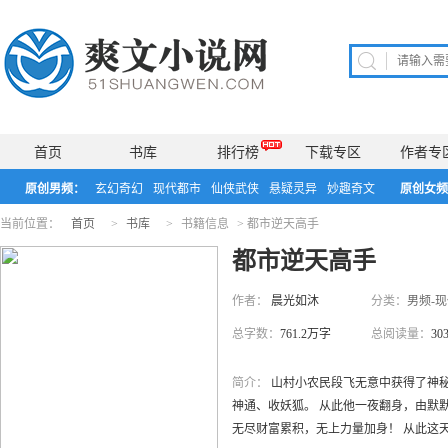
首页
书库
排行榜
下载专区
作者专
原创男频：
玄幻奇幻
现代都市
仙侠武侠
悬疑灵异
妙趣奇文
原创女频
当前位置：
首页
>
书库
>
书籍信息
>
都市逆天高手
都市逆天高手
作者：
晨光如沐
分类：
男频-
总字数：
761.2万字
总阅读量：
30
简介：
山村小农民段飞无意中获得了神秘
神通、收妖狐。 从此他一夜翻身，由默
无尽财富累积，无上力量加身！ 从此这天