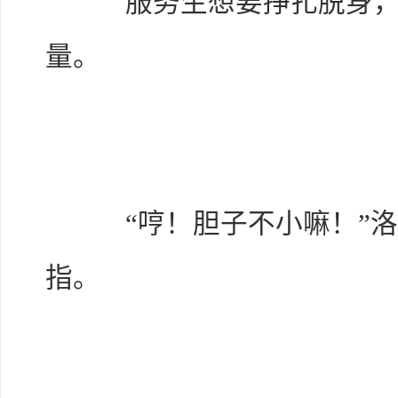
服务生想要挣扎脱身，却
量。
“哼！胆子不小嘛！”洛
指。