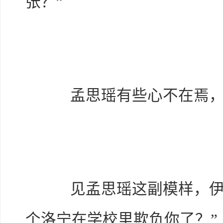
张？”
孟思瑶有些心不在焉，随
见孟思瑶这副模样，伊芙
个洛宁在学校里欺负你了？”