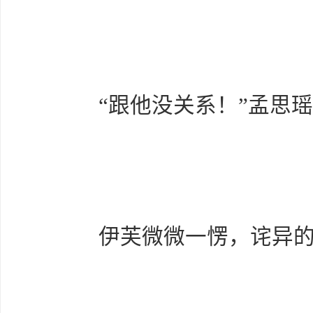
“跟他没关系！”孟思瑶
伊芙微微一愣，诧异的