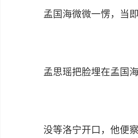
孟国海微微一愣，当即柔
孟思瑶把脸埋在孟国海
没等洛宁开口，他便察