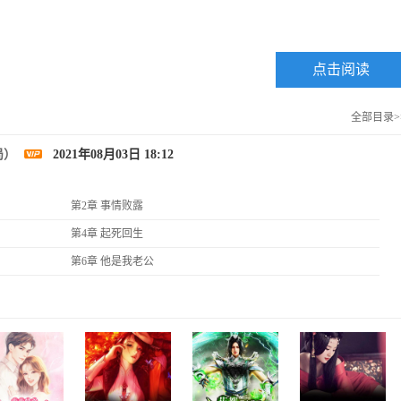
点击阅读
全部目录>
局）
2021年08月03日 18:12
第2章 事情败露
第4章 起死回生
第6章 他是我老公