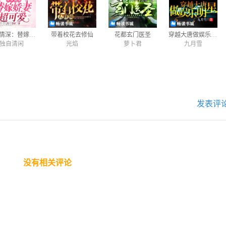
步步情深：替嫁娇妻超可爱
带着校花去修仙
花都玄门医圣
穿越大唐做娱乐明星
独自清闲
光焰
萝卜君
九月雪
发表评
没有相关评论