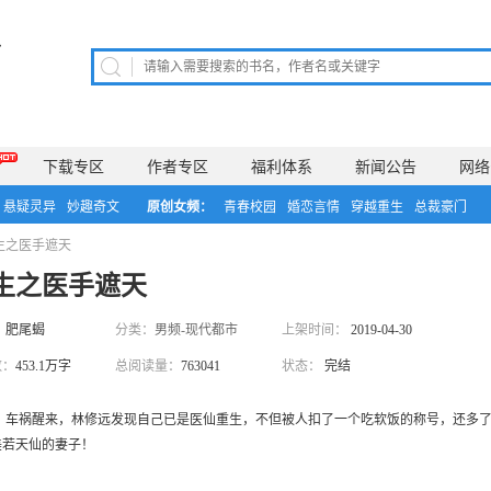
下载专区
作者专区
福利体系
新闻公告
网络
悬疑灵异
妙趣奇文
原创女频：
青春校园
婚恋言情
穿越重生
总裁豪门
生之医手遮天
生之医手遮天
：
肥尾蝎
分类：
男频-现代都市
上架时间：
2019-04-30
数：
453.1万字
总阅读量：
763041
状态：
完结
：
车祸醒来，林修远发现自己已是医仙重生，不但被人扣了一个吃软饭的称号，还多
美若天仙的妻子！