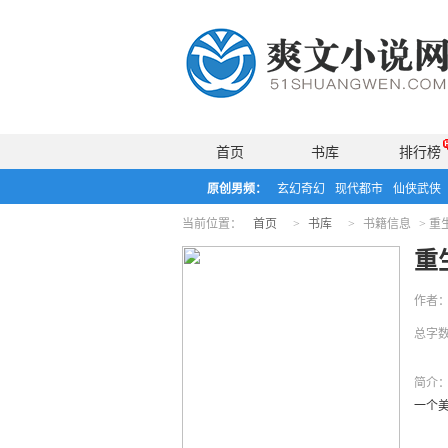
首页
书库
排行榜
原创男频：
玄幻奇幻
现代都市
仙侠武侠
当前位置：
首页
>
书库
>
书籍信息
>
重
重
作者
总字
简介
一个