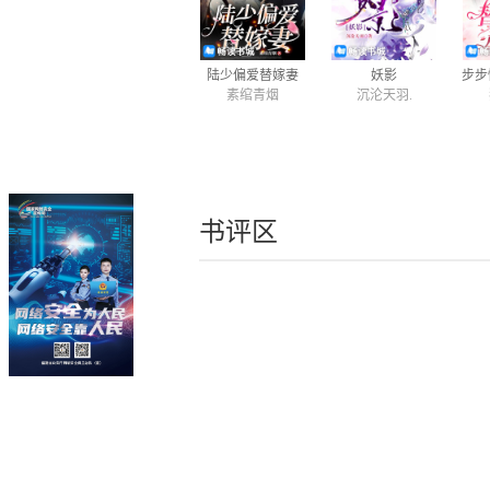
陆少偏爱替嫁妻
妖影
素绾青烟
沉沦天羽.
书评区