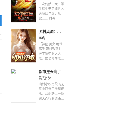
一次偶然，大二学
生程生无意间进入
天庭红包群，从
此…… 财神：程
生上仙，这是小仙
的一百万人民币，
乡村风流：姐姐好嫩
您收好。 孙悟
>
空：程生，嘿嘿，
醉痛
俺老孙又想吃辣条
【神医 美女 绝世
了，好好好，抠
高手 带村致富】
门，火眼金睛上篇
医学集中医之大
秘籍跟你换，行了
成，武功修为成就
吧？ 太白金星：
绝世高手，美女环
程生仙家，您仙阶
肥燕瘦皆有，农耕
又提升了，可以换
都市逆天高手
渔猎无所不能，请
取天庭绝世大礼包
看小农民的妖孽人
晨光如沐
了。 程生：哈哈
生。剧集精彩，车
山村小农民段飞无
哈，众仙家，我程
速超快！抓稳了，
意中获得了神秘传
生来了。
马上发车！
承，从此踏上一条
逆天而行的道路。
修天目、炼神通、
收妖狐。 从此他
一夜翻身，由默默
无闻到名扬天下，