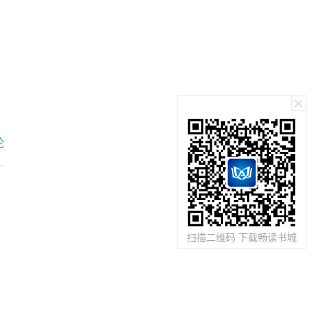
无数权贵惊叹，无
数美女倾慕，无尽
财富累积，无上力
量加身！ 从此这
天下，任我纵
横！.
论
扫描二维码 下载畅读书城