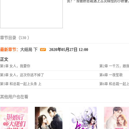
责？” 当傲娇总裁遇上古灵精怪的小娇
章节目录（530 ）
最新章节：
大结局 下
2020年05月27日 12:00
正文
第1章 女人，我要你
第2章 一千万，跟
第3章 女人，这次你逃不掉了
第4章 一夜笙歌
第5章 和总裁一起上头条 上
第6章 和总裁一起上
其他用户也在看